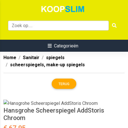
Categorieën
Home
Sanitair
spiegels
scheerspiegels, make-up spiegels
TERUG
Hansgrohe Scheerspiegel AddStoris
Chroom
€ 67.95