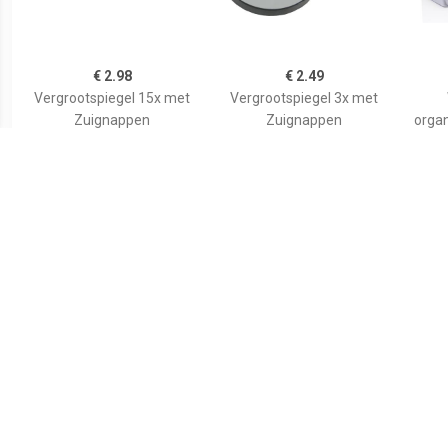
€ 2.98
€ 2.49
Vergrootspiegel 15x met
Vergrootspiegel 3x met
Zuignappen
Zuignappen
organ
x 8
€ 3.99
€ 4.55
Tasspiegel
Basic make-up
spiegel/scheerspiegel op
spi
standaard kunststof 18 x
wi