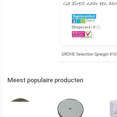
Shopscore | 0
(0)
GROHE Selection Spiegel 4107
Meest populaire producten