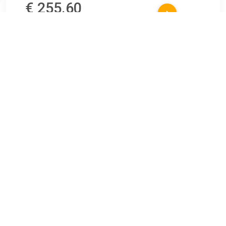
€ 255.60
Verzenden: € 0.00
21 dagen
Emco scheerspiegel z. verlichting staand model (factor 3 en
7) Ø20.2cm chroom 109500116
TERUG
Algemeen
Koopadvies, FAQ over?
Privacy Policy