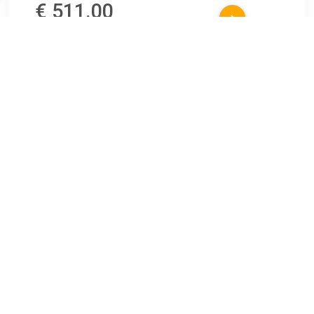
€ 511.00
Verzenden: € 0.00
20 dagen
Emco 2 armige scheerspiegel led x3 7 m snoer en stekker
chroom
TERUG
Algemeen
Koopadvies, FAQ over?
Privacy Policy