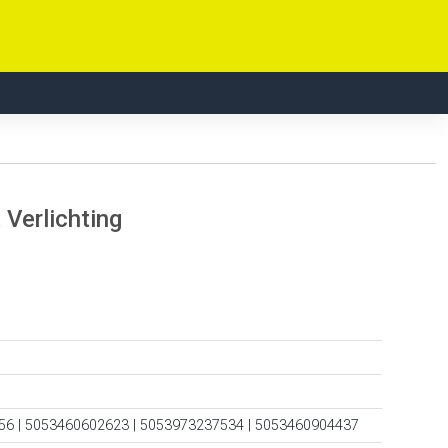
Verlichting
56 | 5053460602623 | 5053973237534 | 5053460904437