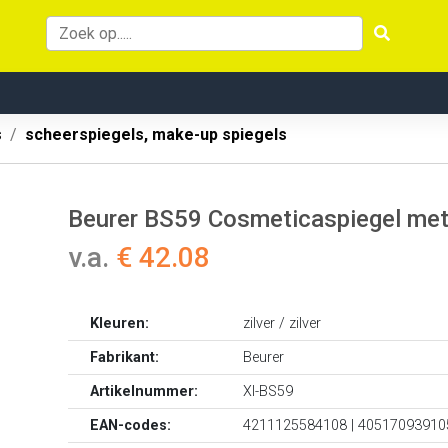
s
scheerspiegels, make-up spiegels
Beurer BS59 Cosmeticaspiegel met 
v.a.
€ 42.08
Kleuren:
zilver / zilver
Fabrikant:
Beurer
Artikelnummer:
XI-BS59
EAN-codes:
4211125584108 | 40517093910