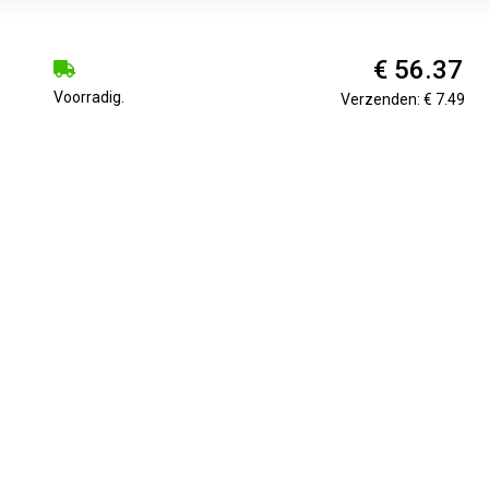
€ 56.37
Voorradig.
Verzenden: € 7.49
€ 56.45
Voorradig.
Verzenden: € 7.49
€ 61.99
Leverbaar in 4 - 7 werkdagen
Verzenden: € 5.95