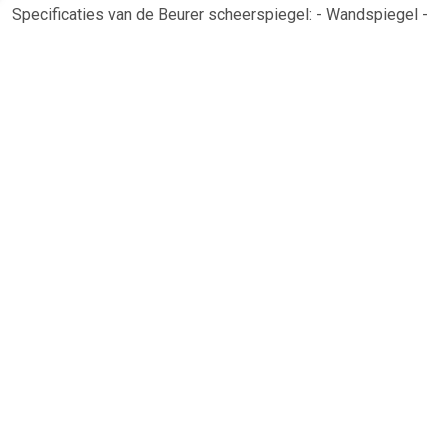
Specificaties van de Beurer scheerspiegel: - Wandspiegel -
Kleur: chroom - Afmeting van 29.7x25.8cm - Naar links en
rechts te draaien - Spiegel kan kantelen - Vergrotende
spiegel - Metaal frame
TERUG
Algemeen
Koopadvies, FAQ over?
Privacy Policy
Cookies
Disclaimer