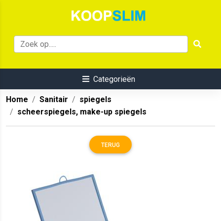
Categorieën
Home
Sanitair
spiegels
scheerspiegels, make-up spiegels
TERUG