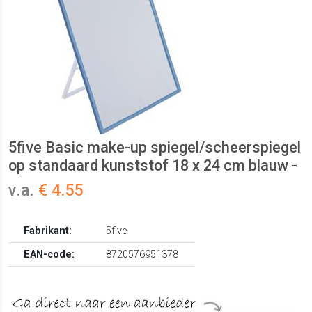
5five Basic make-up spiegel/scheerspiegel
op standaard kunststof 18 x 24 cm blauw -
v.a.
€ 4.55
Fabrikant:
5five
EAN-code:
8720576951378