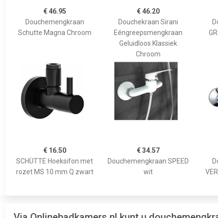
€ 46.95
€ 46.20
Douchemengkraan
Douchekraan Sirani
D
Schutte Magna Chroom
Eéngreepsmengkraan
GR
Geluidloos Klassiek
Chroom
€ 16.50
€ 34.57
SCHÜTTE Hoeksifon met
Douchemengkraan SPEED
D
rozet MS 10 mm Q zwart
wit
VER
Via Onlinebadkamers.nl kunt u douchemengkr