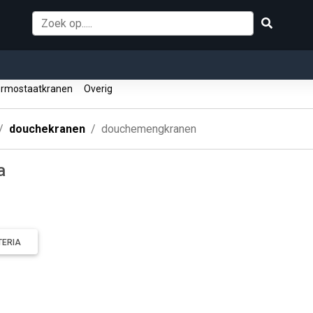
rmostaatkranen
Overig
douchekranen
douchemengkranen
a
TERIA