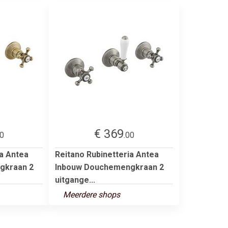
€ 369
00
.00
ia Antea
Reitano Rubinetteria Antea
gkraan 2
Inbouw Douchemengkraan 2
uitgange...
Meerdere shops