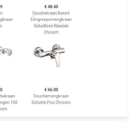
99
€ 48.40
un
Douchekraan Batoni
gkraan
Eéngreepsmengkraan
o.
Geluidloos Klassiek
Chroom
10
€ 66.00
chekraan
Douchemengkraan
ingen 150
Schutte Pico Chroom
room