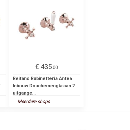
€ 435
.00
Reitano Rubinetteria Antea
2
Inbouw Douchemengkraan 2
uitgange...
Meerdere shops