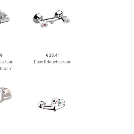
59
€ 33.41
gkraan
Easy II douchekraan
chroom