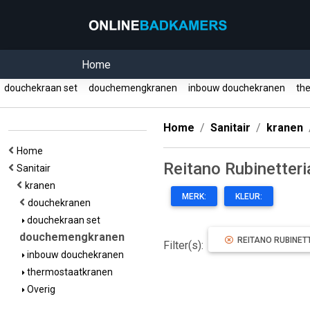
Home
douchekraan set
douchemengkranen
inbouw douchekranen
the
Home
Sanitair
kranen
Home
Reitano Rubinetteri
Sanitair
kranen
MERK:
KLEUR:
douchekranen
douchekraan set
douchemengkranen
REITANO RUBINET
Filter(s):
inbouw douchekranen
thermostaatkranen
Overig