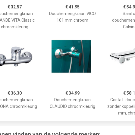
€ 32.57
€ 41.95
€ 54.
ouchemengkraan
Douchemengkraan VICO
Sanif
ANDE VITA Classic
101 mm chroom
douchemen
chroomkleurig
Calvin
€ 36.30
€ 34.99
€ 58.
ouchemengkraan
Douchemengkraan
Costa L dou
ONA chroomkleurig
CLAUDIO chroomkleurig
zonder koppel
mm, ch
anen vinden van de volgende merken: