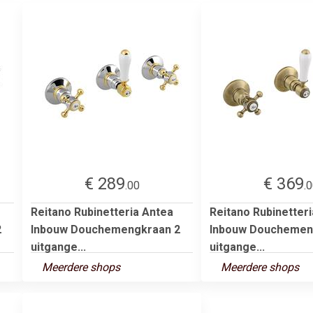
€ 289
€ 369
.00
.
Reitano Rubinetteria Antea
Reitano Rubinetter
2
Inbouw Douchemengkraan 2
Inbouw Douchemen
uitgange...
uitgange...
Meerdere shops
Meerdere shops