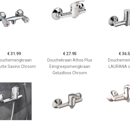
€ 31.99
€ 27.95
€ 36.
ouchemengkraan
Douchekraan Athos Plus
Douchemen
utte Savino Chroom
Eéngreepsmengkraan
LAURANA 
Geluidloos Chroom