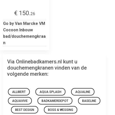
€ 150.
26
Go by Van Marcke VM
Cocoon Inbouw
bad/douchemengkraa
n
Via Onlinebadkamers.nl kunt u
douchemengkranen vinden van de
volgende merken:
ALLIBERT
AQUA SPLASH
AQUALINE
AQUAVIVE
BADKAMERDEPOT
BASELINE
BEST DESIGN
BOSS & WESSING