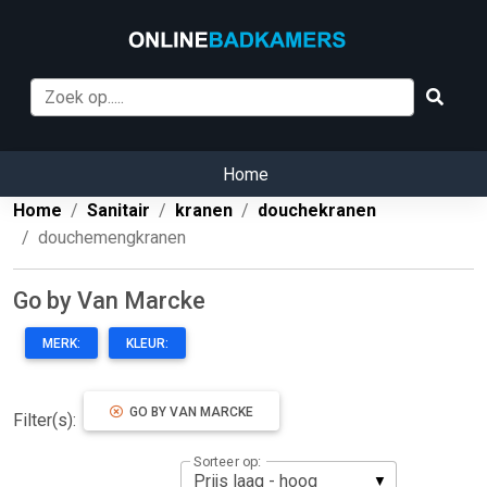
Home
Home
Sanitair
kranen
douchekranen
douchemengkranen
Go by Van Marcke
MERK:
KLEUR:
GO BY VAN MARCKE
Filter(s):
Sorteer op: